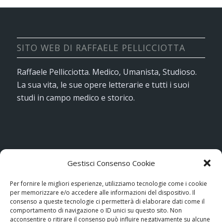
SITO WEB DI RAFFAELE PELLICCIOTTA
Raffaele Pellicciotta. Medico, Umanista, Studioso.
La sua vita, le sue opere letterarie e tutti i suoi
studi in campo medico e storico.
Gestisci Consenso Cookie
PREMIO LETTERARIO NAZIONALE “R.
PELLICCIOTTA”
Per fornire le migliori esperienze, utilizziamo tecnologie come i cookie
per memorizzare e/o accedere alle informazioni del dispositivo. Il
Organizzato dal
Comune di Perano
(CH), gode del
consenso a queste tecnologie ci permetterà di elaborare dati come il
comportamento di navigazione o ID unici su questo sito. Non
patrocinio della Presidenza del Consiglio, della
acconsentire o ritirare il consenso può influire negativamente su alcune